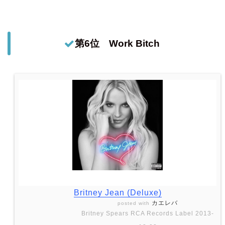
第6位 Work Bitch
Britney Jean (Deluxe)
カエレバ
posted with
Britney Spears RCA Records Label 2013-