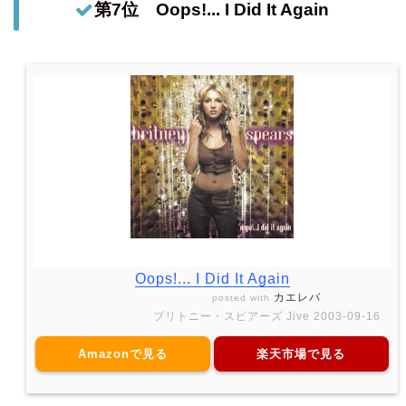
第7位 Oops!... I Did It Again
Oops!... I Did It Again
カエレバ
posted with
ブリトニー・スピアーズ Jive 2003-09-16
Amazonで見る
楽天市場で見る