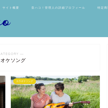
サイト概要
音ハコ！管理人の詳細プロフィール
特定商
CATEGORY ―
ラオケソング
カラオケソング