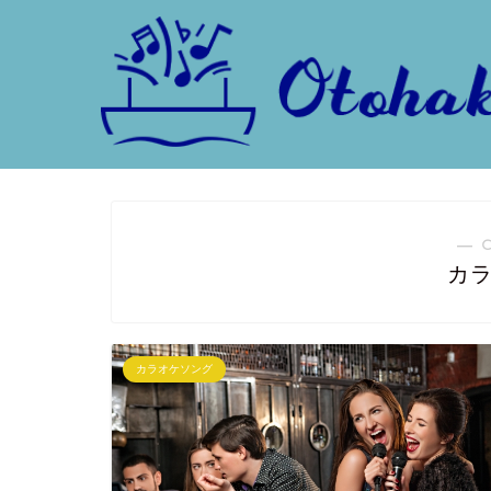
― 
カ
カラオケソング