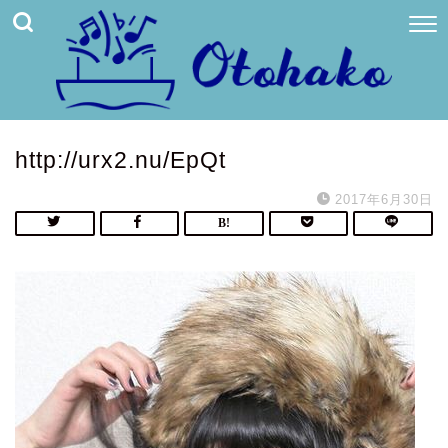
http://urx2.nu/EpQt
2017年6月30日