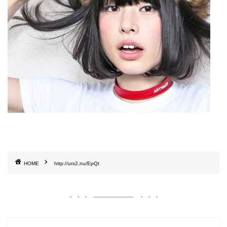
HOME
http://urx2.nu/EpQt