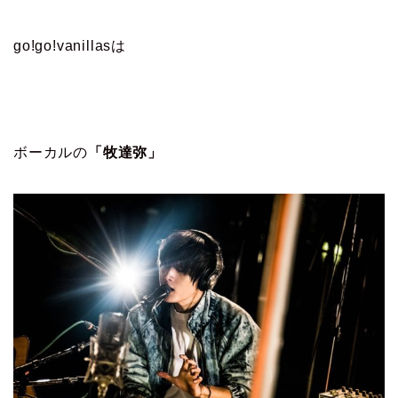
go!go!vanillasは
ボーカルの
「牧達弥」