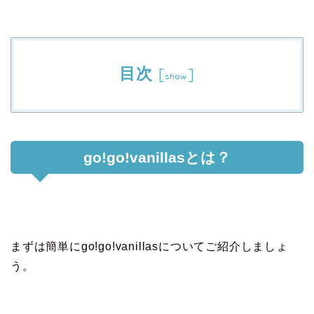
目次
[
]
show
go!go!vanillasとは？
まずは簡単にgo!go!vanillasについてご紹介しましょ
う。