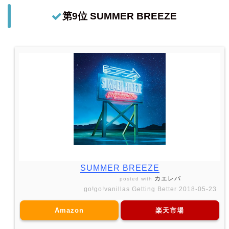
第9位 SUMMER BREEZE
SUMMER BREEZE
カエレバ
posted with
go!go!vanillas Getting Better 2018-05-23
Amazon
楽天市場