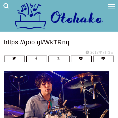
https://goo.gl/WkTRnq
2017年7月3日