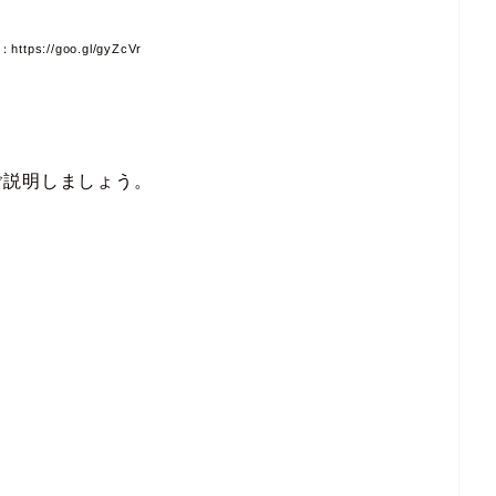
tps://goo.gl/gyZcVr
ご説明しましょう。