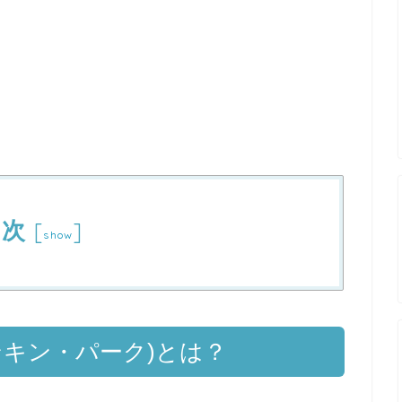
目次
[
]
show
k(リンキン・パーク)とは？