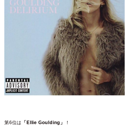
第6位は
「Ellie Goulding」
！