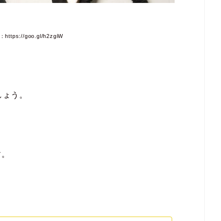
tps://goo.gl/h2zgiW
しょう。
す。