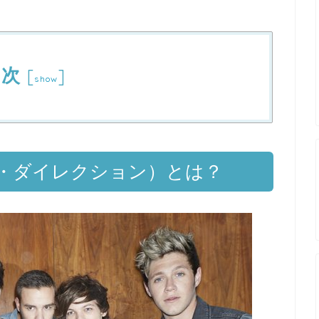
目次
[
]
show
n（ワン・ダイレクション）とは？