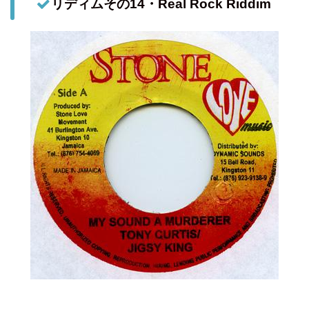
リディムその14・Real Rock Riddim