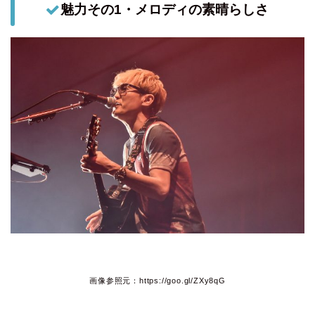
魅力その1・メロディの素晴らしさ
画像参照元：https://goo.gl/ZXy8qG