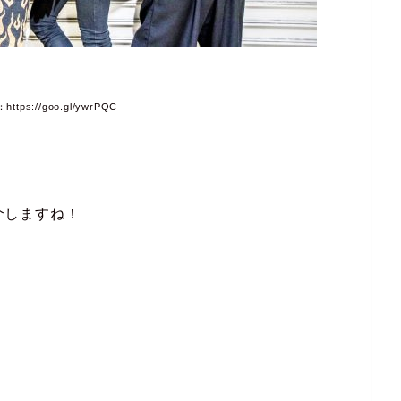
tps://goo.gl/ywrPQC
紹介しますね！
。