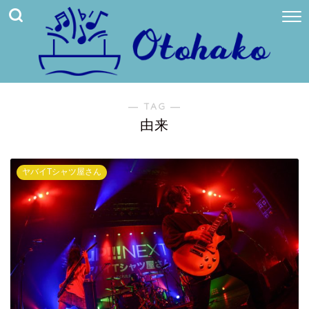
― TAG ―
由来
ヤバイTシャツ屋さん