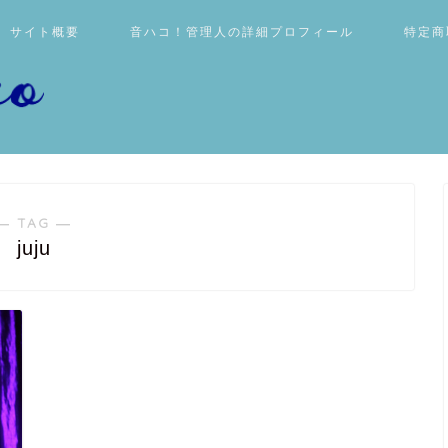
サイト概要
音ハコ！管理人の詳細プロフィール
特定商
― TAG ―
juju