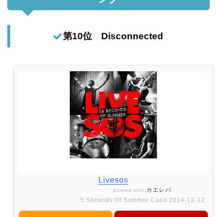
第10位 Disconnected
Livesos
カエレバ
posted with
5 Seconds Of Summer Capit 2014-12-12