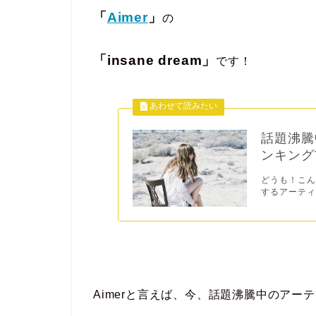
「
Aimer
」
の
「insane dream」
です！
話題沸騰
ンキングT
どうも！こん
するアーティ
Aimerと言えば、今、話題沸騰中のアー