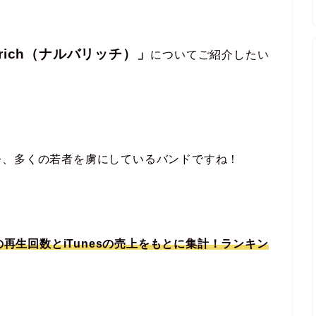
arich（ナルバリッチ）」
についてご紹介したい
今、多くの若者を虜にしているバンドですね！
の再生回数とiTunesの売上をもとに集計！ランキン