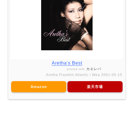
Aretha's Best
カエレバ
posted with
Aretha Franklin Atlantic / Wea 2001-05-15
Amazon
楽天市場