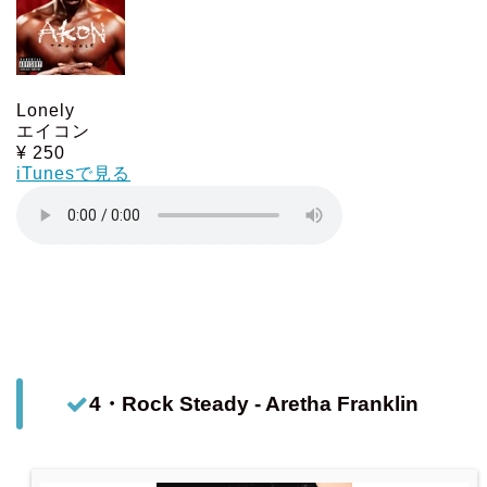
Lonely
エイコン
¥ 250
iTunesで見る
4・Rock Steady - Aretha Franklin